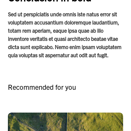
Sed ut perspiciatis unde omnis iste natus error sit
voluptatem accusantium doloremque laudantium,
totam rem aperiam, eaque ipsa quae ab illo
inventore veritatis et quasi architecto beatae vitae
dicta sunt explicabo. Nemo enim ipsam voluptatem
quia voluptas sit aspernatur aut odit aut fugit.
R
e
c
o
m
m
e
n
d
e
d
f
o
r
y
o
u