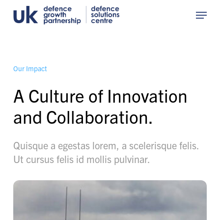
Skip
Menu
to
Close
main
Menu
content
O
u
r
I
m
p
a
c
t
A Culture of Innovation
and Collaboration.
Quisque a egestas lorem, a scelerisque felis.
Ut cursus felis id mollis pulvinar.