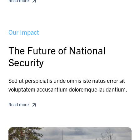
Read more
O
u
r
I
m
p
a
c
t
T
h
e
F
u
t
u
r
e
o
f
N
a
t
i
o
n
a
l
S
e
c
u
r
i
t
y
Sed ut perspiciatis unde omnis iste natus error sit
voluptatem accusantium doloremque laudantium.
Read more