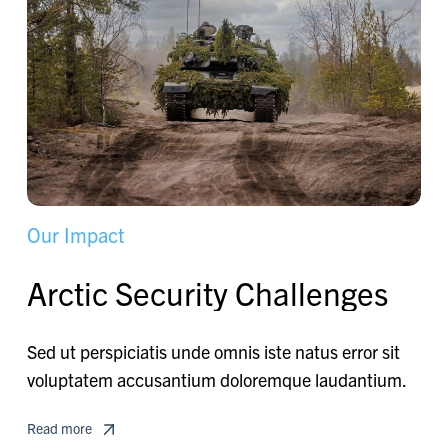
O
u
r
I
m
p
a
c
t
A
r
c
t
i
c
S
e
c
u
r
i
t
y
C
h
a
l
l
e
n
g
e
s
Sed ut perspiciatis unde omnis iste natus error sit
voluptatem accusantium doloremque laudantium.
Read more