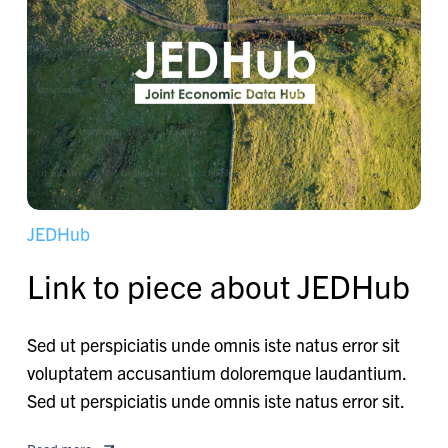
J
E
D
H
u
b
L
i
n
k
t
o
p
i
e
c
e
a
b
o
u
t
J
E
D
H
u
b
Sed ut perspiciatis unde omnis iste natus error sit
voluptatem accusantium doloremque laudantium.
Sed ut perspiciatis unde omnis iste natus error sit.